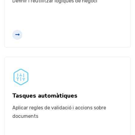
Definir i reutilitzar lògiques de negoci
Més informació
Tasques automàtiques
Mòduls
Aplicar regles de validació i accions sobre
Hi ha un mòdul per a cadascuna de les seves
documents
necessitats