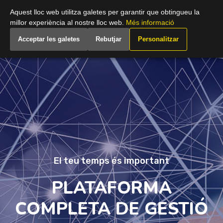
Spain (Catalan)
Aquest lloc web utilitza galetes per garantir que obtingueu la
millor experiència al nostre lloc web.
Més informació
Acceptar les galetes
Rebutjar
Personalitzar
El teu temps és important
PLATAFORMA
COMPLETA DE GESTIÓ