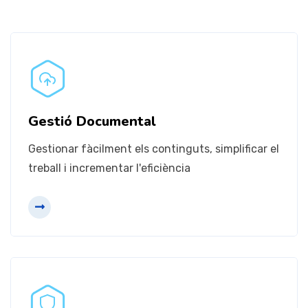
Gestió de Registres
Assegurar que es proporciona l'adequada
Gestió Documental
atenció i protecció amb tots els registres
Gestionar fàcilment els continguts, simplificar el
treball i incrementar l'eficiència
Més informació