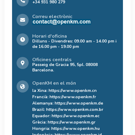
+34 931 980 279
Correu electrònic
Horari d'oficina
Dilluns - Divendres: 09.00 am - 14.00 pm i
de 16.00 pm - 19.00 pm
Oficines centrals
Passeig de Gracia 95, 5pl. 08008
Barcelona.
OpenKM en el món
la Xina:
https://www.openkm.cn
Francià:
https://www.openkm.fr
Alemanya:
https://www.openkm.de
Brazil:
https://www.openkm.com.br
Equador:
https://www.openkm.ec
Grècia:
https://www.openkm.gr
Hongria:
https://www.openkm.hu
Indonèsia:
https://www.openkm.id