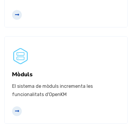
Més informació
Integracions / Personalitzacions
Mòduls
Proporcionem diverses formes d'integració
El sistema de mòduls incrementa les
funcionalitats d'OpenKM
Més informació