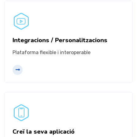
Creï la seva aplicació
Adapta el programari a les seves necessitats
Integracions / Personalitzacions
Plataforma flexible i interoperable
Més informació
Programa de partners
Creï la seva aplicació
Suport local en qualsevol àmbit geogràfic