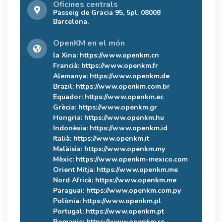
Oficines centrals
Passeig de Gracia 95, 5pl. 08008
Barcelona.
OpenKM en el món
la Xina:
https://www.openkm.cn
Francià:
https://www.openkm.fr
Alemanya:
https://www.openkm.de
Brazil:
https://www.openkm.com.br
Equador:
https://www.openkm.ec
Grècia:
https://www.openkm.gr
Hongria:
https://www.openkm.hu
Indonèsia:
https://www.openkm.id
Italià:
https://www.openkm.it
Malàisia:
https://www.openkm.my
Mèxic:
https://www.openkm-mexico.com
Orient Mitja:
https://www.openkm.me
Nord Africà:
https://www.openkm.me
Paraguai:
https://www.openkm.com.py
Polònia:
https://www.openkm.pl
Portugal:
https://www.openkm.pt
Romania:
https://www.openkm.ro