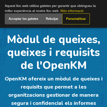
Spain (Catalan)
Aquest lloc web utilitza galetes per garantir que obtingueu la
millor experiència al nostre lloc web.
Més informació
Acceptar les galetes
Rebutjar
Personalitzar
Mòdul de queixes,
queixes i requisits
de l'OpenKM
OpenKM ofereix un mòdul de queixes i
requisits que permet a les
organitzacions gestionar de manera
segura i confidencial els informes